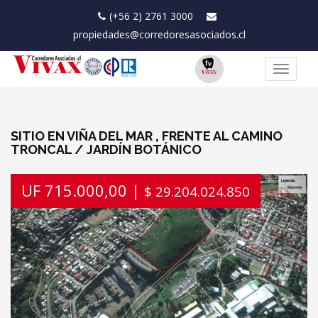
(+56 2) 2761 3000
propiedades@corredoresasociados.cl
Toggle
navigat
SITIO EN VIÑA DEL MAR , FRENTE AL CAMINO
TRONCAL / JARDÍN BOTÁNICO
Previous
Next
UF 715.000,00 |
$ 29.204.024.850