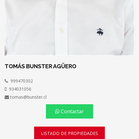
TOMÁS BUNSTER AGÜERO
999470302
934031056
tomas@bunster.cl
Contactar
LISTADO DE PROPIEDADES