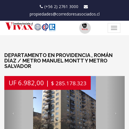
(+56 2) 2761 3000
propiedades@corredoresasociados.cl
Toggle
navigat
DEPARTAMENTO EN PROVIDENCIA , ROMÁN
DÍAZ / METRO MANUEL MONTT Y METRO
SALVADOR
Previous
Next
UF 6.982,00 |
$ 285.178.323