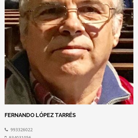
FERNANDO LÓPEZ TARRÉS
993326022
934031056