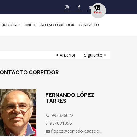
STRACIONES
ÚNETE
ACCESO CORREDOR
CONTACTO
Anterior
Siguiente
ONTACTO
CORREDOR
FERNANDO LÓPEZ
TARRÉS
993326022
934031056
flopez@corredoresasoci...