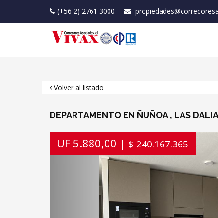
(+56 2) 2761 3000
propiedades@corredoresa
Volver al listado
DEPARTAMENTO EN ÑUÑOA , LAS DALI
Previous
UF 5.880,00 |
$ 240.167.365