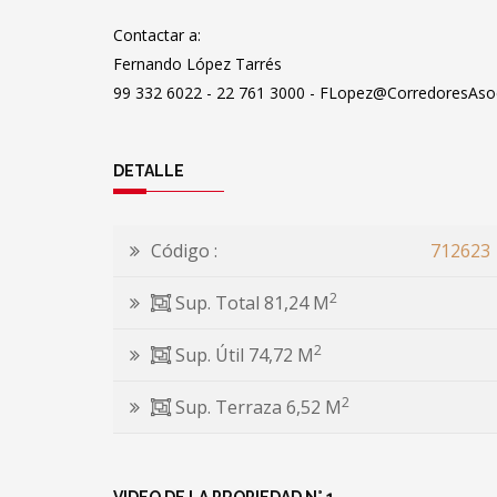
Contactar a:
Fernando López Tarrés
99 332 6022 - 22 761 3000 - FLopez@CorredoresAsoc
DETALLE
Código :
712623
2
Sup. Total 81,24 M
2
Sup. Útil 74,72 M
2
Sup. Terraza 6,52 M