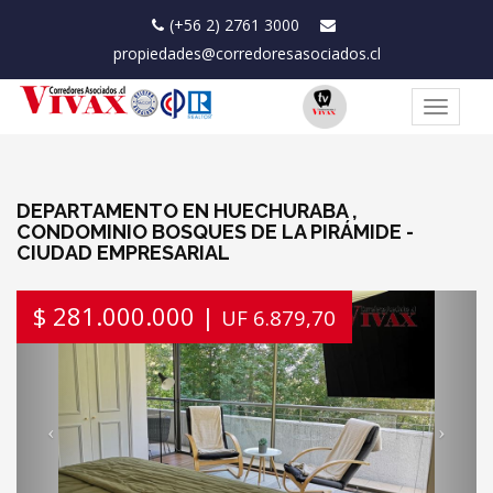
(+56 2) 2761 3000
propiedades@corredoresasociados.cl
Toggle
navigat
DEPARTAMENTO EN HUECHURABA ,
CONDOMINIO BOSQUES DE LA PIRÁMIDE -
CIUDAD EMPRESARIAL
Previous
Next
$ 281.000.000 |
UF 6.879,70