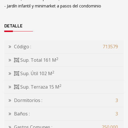
- Jardín infantil y minimarket a pasos del condominio
DETALLE
Código :
713579
2
Sup. Total 161 M
2
Sup. Útil 102 M
2
Sup. Terraza 15 M
Dormitorios :
3
Baños :
3
Gastos Comunes :
250.000