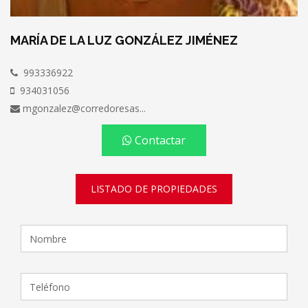
MARÍA DE LA LUZ GONZÁLEZ JIMÉNEZ
993336922
934031056
mgonzalez@corredoresas...
Contactar
LISTADO DE PROPIEDADES