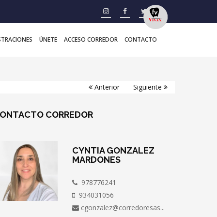
STRACIONES
ÚNETE
ACCESO CORREDOR
CONTACTO
Anterior
Siguiente
ONTACTO
CORREDOR
CYNTIA GONZALEZ
MARDONES
978776241
934031056
cgonzalez@corredoresas...