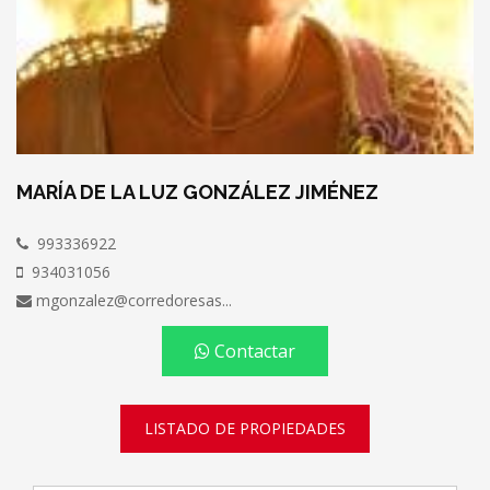
MARÍA DE LA LUZ GONZÁLEZ JIMÉNEZ
993336922
934031056
mgonzalez@corredoresas...
Contactar
LISTADO DE PROPIEDADES