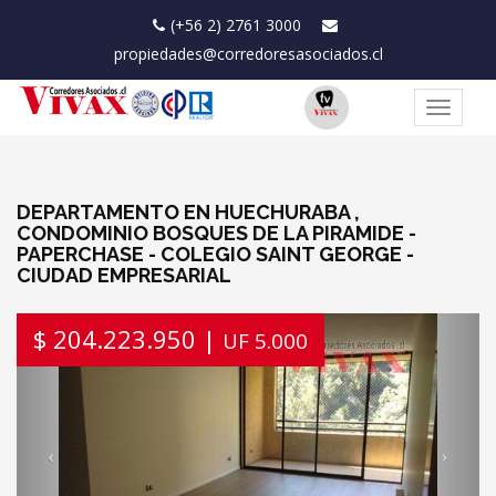
(+56 2) 2761 3000
propiedades@corredoresasociados.cl
Toggle
navigat
DEPARTAMENTO EN HUECHURABA ,
CONDOMINIO BOSQUES DE LA PIRAMIDE -
PAPERCHASE - COLEGIO SAINT GEORGE -
CIUDAD EMPRESARIAL
Previous
Next
$ 204.223.950 |
UF 5.000