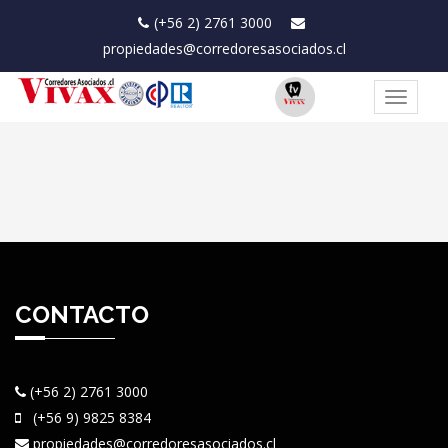
(+56 2) 2761 3000
propiedades@corredoresasociados.cl
Toggle
navigat
CONTACTO
(+56 2) 2761 3000
(+56 9) 9825 8384
propiedades@corredoresasociados.cl