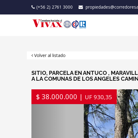
(+56 2) 2761 3000
propiedades@corredoresa
Volver al listado
SITIO, PARCELA EN ANTUCO , MARAVI
A LA COMUNAS DE LOS ANGELES CAMI
Previous
$ 38.000.000 |
UF 930,35