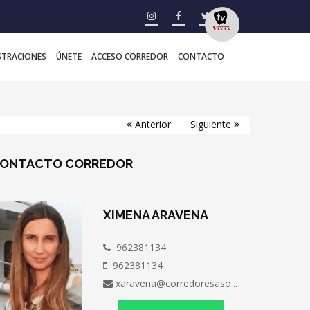
STRACIONES
ÚNETE
ACCESO CORREDOR
CONTACTO
Anterior
Siguiente
ONTACTO
CORREDOR
XIMENA ARAVENA
962381134
962381134
xaravena@corredoresaso...