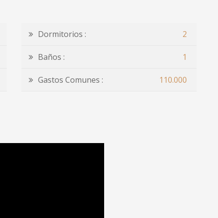
Dormitorios :
2
Baños :
1
Gastos Comunes :
110.000