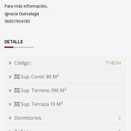
Para más información,
Ignacia Guesalaga
56951954185
DETALLE
Código :
714594
2
Sup. Const. 80 M
2
Sup. Terreno 390 M
2
Sup. Terraza 10 M
Dormitorios :
2