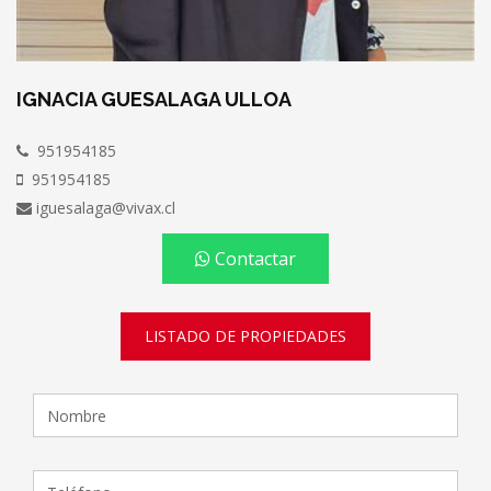
IGNACIA GUESALAGA ULLOA
951954185
951954185
iguesalaga@vivax.cl
Contactar
LISTADO DE PROPIEDADES