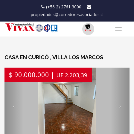
(+56 2) 2761 3000
propiedades@corredoresasociados.cl
Toggle
navigat
CASA EN CURICÓ , VILLA LOS MARCOS
Previous
Next
$ 90.000.000 |
UF 2.203,39