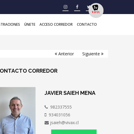
STRACIONES
ÚNETE
ACCESO CORREDOR
CONTACTO
Anterior
Siguiente
ONTACTO
CORREDOR
JAVIER SAIEH MENA
982337555
934031056
jsaieh@vivax.cl