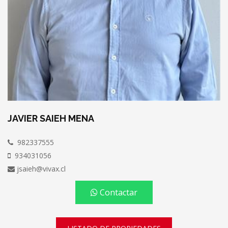
JAVIER SAIEH MENA
982337555
934031056
jsaieh@vivax.cl
Contactar