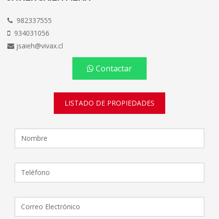
982337555
934031056
jsaieh@vivax.cl
Contactar
LISTADO DE PROPIEDADES