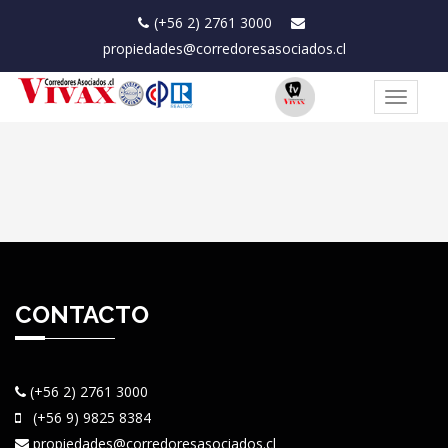
(+56 2) 2761 3000
propiedades@corredoresasociados.cl
Toggle
navigat
CONTACTO
(+56 2) 2761 3000
(+56 9) 9825 8384
propiedades@corredoresasociados.cl