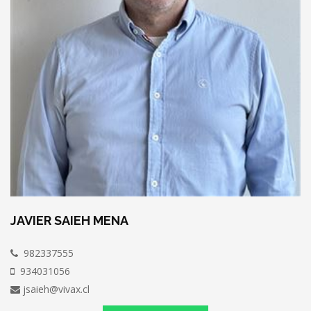
JAVIER SAIEH MENA
982337555
934031056
jsaieh@vivax.cl