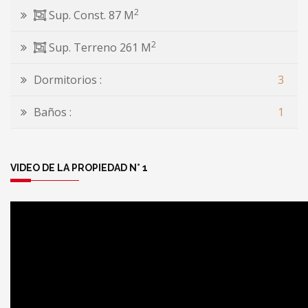
2
Sup. Const. 87 M
2
Sup. Terreno 261 M
Dormitorios :
3
Baños :
1
VIDEO DE LA PROPIEDAD N° 1