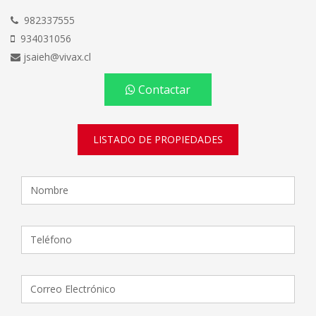
982337555
934031056
jsaieh@vivax.cl
Contactar
LISTADO DE PROPIEDADES