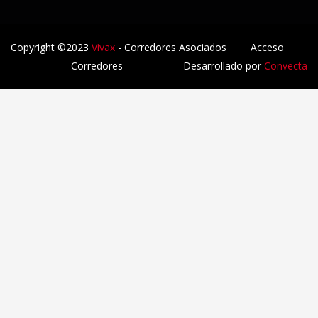
Copyright ©2023
Vivax
- Corredores Asociados
Acceso
Corredores
Desarrollado por
Convecta