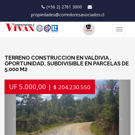
(+56 2) 2761 3000
propiedades@corredoresasociados.cl
Toggle
navigat
TERRENO CONSTRUCCION EN VALDIVIA ,
OPORTUNIDAD, SUBDIVISIBLE EN PARCELAS DE
5.000 M2
Previous
Next
UF 5.000,00 |
$ 204.230.550