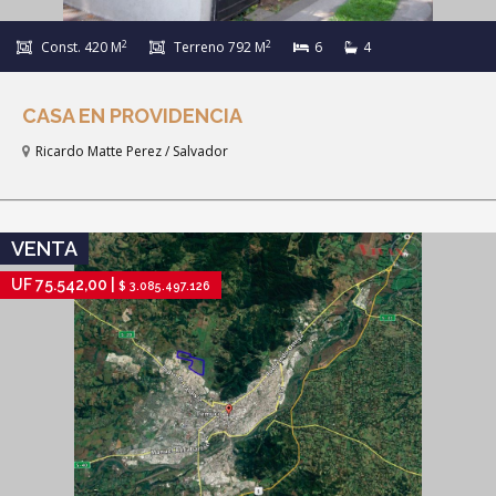
2
2
Const. 420 M
Terreno 792 M
6
4
CASA EN PROVIDENCIA
Ricardo Matte Perez / Salvador
IR A FICHA DE PROPIEDAD
VENTA
UF 75.542,00 |
$ 3.085.497.126