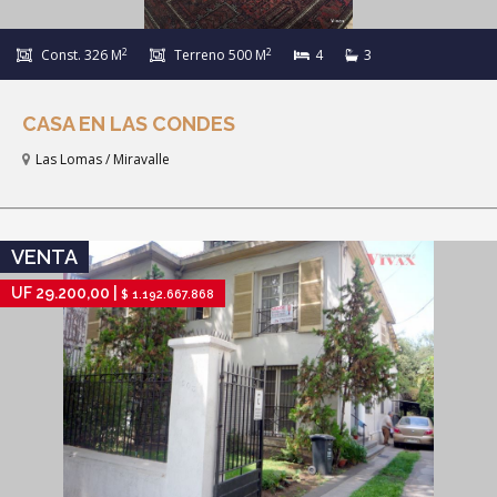
2
2
Const. 326 M
Terreno 500 M
4
3
CASA EN LAS CONDES
Las Lomas / Miravalle
IR A FICHA DE PROPIEDAD
VENTA
UF 29.200,00 |
$ 1.192.667.868