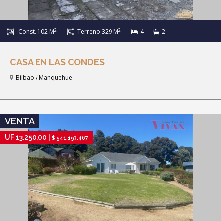
2
2
Const. 102 M
Terreno 329 M
4
2
CASA EN LAS CONDES
Bilbao / Manquehue
IR A FICHA DE PROPIEDAD
VENTA
UF 13.250,00 |
$ 541.193.467