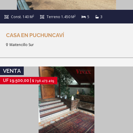
2
2
Const. 140 M
Terreno 1.450 M
5
3
CASA EN PUCHUNCAVÍ
Maitencillo Sur
IR A FICHA DE PROPIEDAD
VENTA
UF 19.500,00 |
$ 796.473.405