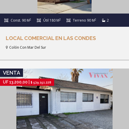
2
2
2
Const. 90 M
Útil 180 M
Terreno 90 M
2
LOCAL COMERCIAL EN LAS CONDES
Colón Con Mar Del Sur
IR A FICHA DE PROPIEDAD
VENTA
UF 13.200,00 |
$ 539.151.228