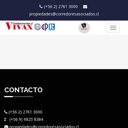
(+56 2) 2761 3000
propiedades@corredoresasociados.cl
Toggle
navigat
CONTACTO
(+56 2) 2761 3000
(+56 9) 9825 8384
propiedades@corredoresasociados.cl